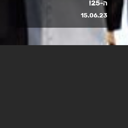
ה-25!
15.06.23
1,093 בעלי תארים חדשים במכללה האקדמית ספיר
השבוע התקיימו טקסי הענקת תארים במכללה האקדמית
ספיר 39 סטודנטיות וסטודנטים סיימו את הלימודים
בהצטיינות יתרה
השבוע (ב'-ד') התקיימו טקסי הענקת תארים לתואר ראשון
ושני במכללה האקדמית ספיר, במעמד הנהלת המכללה -
פרופ' ניר קידר נשיא המכללה, עו״ד גלעד שר יו"ר הועד