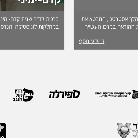
לך אסטרטגי, המבטא את
ברכות לד"ר שגית קדם-ימיני
 ההוראה במרכז העשייה
במחלקות לוגיסטיקה והנדסת
נות פדגוגית המותאמת
למידע נוסף
הדיקאנט עומדת אפרת
ה, אשת חינוך ופדגוגיה
International. מה
ה משלושה עשורים
שמעניקה האגודה לחבריה. 
 ובהובלת תהליכי חדשנות.
בשבוע שעבר במהלך הכנס ה
נים את תחום קידום
האגודה, שנערך בברצלונה,
תעמוד בראש דיקאנט
ואנשי מקצוע מובילים מרחבי
 בספיר - מהלך המבטא
IEOM היא אחת האגודות 
ית שמעניקה המכללה
בתחומי הנדסת התעשייה והנ
ויית הלמידה של הסטודנטים
ריירה שלה צברה ניסיון
ה, תקשורת, חדשנות