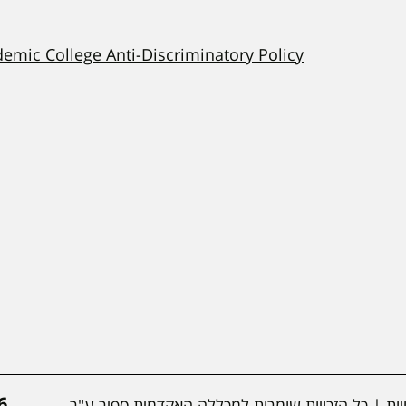
demic College Anti-Discriminatory Policy
*
ות
| כל הזכויות שומרות למכללה האקדמית ספיר ע"ר