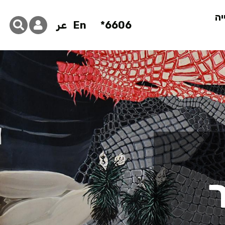
יה
6606*
En
عر