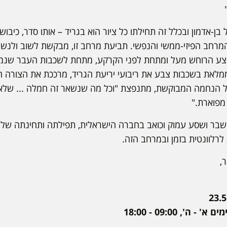
ן-אדמון ובכלל זה תחילתו כל ציור הוא בגריד – אותו סדר, כיבו
המרחב הפיזי-ממשי והנפשי. תביעת מרחב זו, מבקשת לשוב ולנשו
ע הרוחש מעל ומתחת לפני הקרקע, מתחת לשכבות העבר שנמח
ממלאת בשכבות צבע את ריבועי יריעת הגריד, מרככת את הצורה ה
ל הנחמה המבוקשת, מתנפצת "וכל מה שנשאר זה חמלה ... שלא ב
מפוארת."
בר ושסע עמוק וכואב בחברה הישראלית, תפילתה ותחינתה של ד
לרלוונטית בזמן ובמרחב הזה.
,
', 09:00 - 18:00