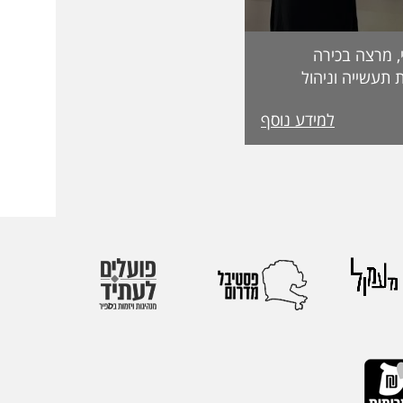
, מרצה בכירה
 תעשייה וניהול
בפקולטה לטכנולוגיה, על קבלת מעמד Fellow
למידע נוסף
מטעם האגודה הבינלאומית IEOM Society
הוקרות הגבוהות ביותר
ההוקרה הוענקה
אירופי התשיעי של
 בהשתתפות חוקרים
 העולם. אגודת
הבינלאומיות הגדולות
יהול.