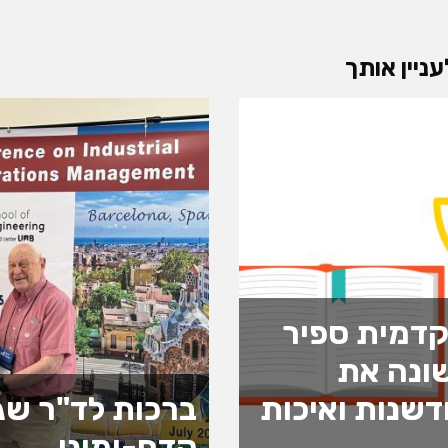
ניין אותך
דמית ספיר
ונה את
שנות ואיכות
ברכות לד"ר שג
קדם-ימיני