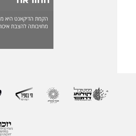
הקמת הדיקאנט היא מה
מחויבותה להצבת איכות
האקדמית ולהובלת חדש
לאתגרי העתיד. בראש 
ליברמן, דיקאנית ההורא
בעלת ניסיון של למעל
בהוראה, בפיתוח אקדמי
ליברמן הובילה במשך ש
ההוראה במכללה וכעת 
ההוראה הראשון שהוקם
את החשיבות האסטרטג
למצוינות בהוראה ולחו
והסטודנטיות. לאורך הק
רחב המחבר בין אקדמי
ולמידה דיגיטלית.