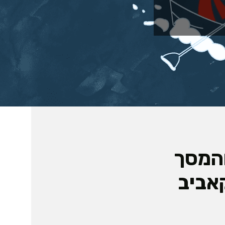
והמסך
אביב