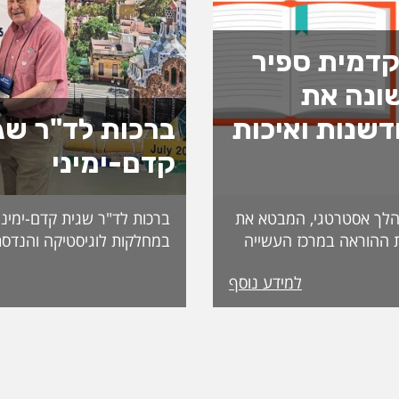
דמית ספיר
ונה את
שנות ואיכות
ברכות לד"ר שג
קדם-ימיני
לך אסטרטגי, המבטא את
ברכות לד"ר שגית קדם-ימיני
 ההוראה במרכז העשייה
במחלקות לוגיסטיקה והנדסת
נות פדגוגית המותאמת
למידע נוסף
הדיקאנט עומדת אפרת
ה, אשת חינוך ופדגוגיה
International. מה
ה משלושה עשורים
שמעניקה האגודה לחבריה. 
 ובהובלת תהליכי חדשנות.
בשבוע שעבר במהלך הכנס ה
נים את תחום קידום
האגודה, שנערך בברצלונה,
תעמוד בראש דיקאנט
ואנשי מקצוע מובילים מרחבי