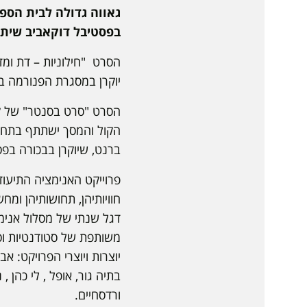
גאווה גדולה לבית הספר
בפסטיבל דוקאביב שיתק
הסרט "חילוניות – דת ומד
יוקרן במסגרת הפנורמה ב
הסרט "סרט בסנטר" של קובי
הקול והמסך ישתתף בתחרו
ברנט, שיוקרן בבכורה בפ
חוויותיהן, תחושותיהן ומ
דגל שנתי של מסלול אנימ
משותפת של סטודנטיות ו
יוצרות ויוצרי הפרויקט: אביח
בתיה גור, אופל , לי כהן , 
ורדסחיים.