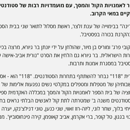
 לאמנויות הקול והמסך, עם מועמדויות רבות של סטודנטים
יים במאי הקרוב.
ינה" בבימוייה של ענת זלצר, ראשת מסלול לתואר שני בבית הספ
הקרנת בכורה בפסטיבל.
 פרג' ומוריס בן מיור, שהולחן על ידי יונתן בר גיורא, מרצה בכ
ת הישראלית. בר גיורא גם הלחין את הסרט "נורית אביב-אישה
סטיבל במסגרת אמנות ותרבות.
פרוייקט האנימציה התיעודית "18
חשבותיהן של מטפלות ומטפלים במקלטי נשים נפגעות אלימות של 
ציה של בית הספר לאמנויות הקול והמסך במכללה האקדמית ספיר.
סטודנטים משנה ב' שמטרתה לתת קול לאנשים הבלתי נראים בח
י בלוך, שחר לוני, ליזה-רוז זאווי, שני כנען, טוני דנילצ'נקו, יערה ר
נוי בגגון, טל קופר, ברי אקרמן, אביב קאופמן, קירה פינחוסוביץ'. מנ