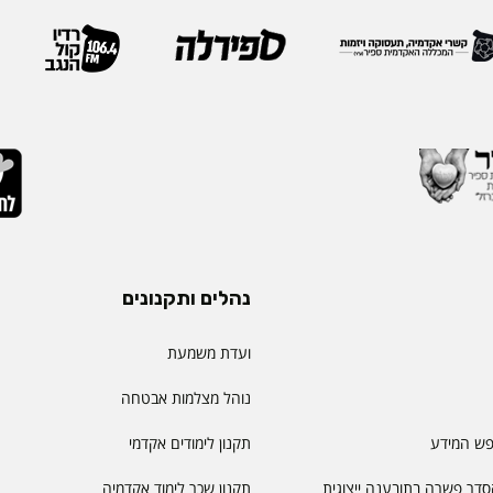
 בספיר - מהלך המבטא
IEOM היא אחת האגודות 
ית שמעניקה המכללה
בתחומי הנדסת התעשייה והנ
ויית הלמידה של הסטודנטים
ריירה שלה צברה ניסיון
ה, תקשורת, חדשנות
נהלים ותקנונים
ועדת משמעת
נוהל מצלמות אבטחה
פש המידע
תקנון לימודים אקדמי
דר פשרה בתובענה ייצוגית
תקנון שכר לימוד אקדמיה