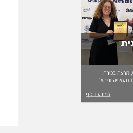
ית
, מרצה בכירה
 תעשייה וניהול
בפקולטה לטכנולוגיה, על קבלת מעמד Fellow
למידע נוסף
מטעם האגודה הבינלאומית IEOM Society
הוקרות הגבוהות ביותר
ההוקרה הוענקה
אירופי התשיעי של
 בהשתתפות חוקרים
 העולם. אגודת