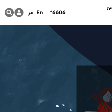
יה
6606*
En
عر