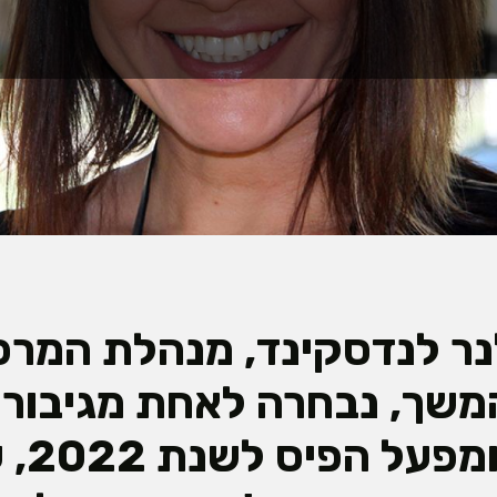
ר לנדסקינד, מנהלת המרכז
משך, נבחרה לאחת מגיבורי
של Mako ומפע