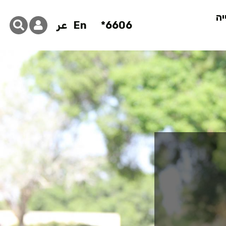
יה
6606*
En
عر