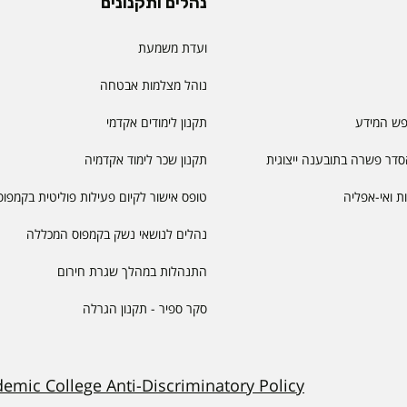
נהלים ותקנונים
ועדת משמעת
נוהל מצלמות אבטחה
פש המידע
תקנון לימודים אקדמי
דר פשרה בתובענה ייצוגית
תקנון שכר לימוד אקדמיה
יות ואי-אפליה
טופס אישור לקיום פעילות פוליטית בקמפוס
נהלים לנושאי נשק בקמפוס המכללה
התנהלות במהלך שגרת חירום
סקר ספיר - תקנון הגרלה
demic College Anti-Discriminatory Policy