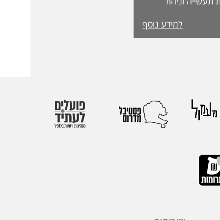
 תעשייה וניהול
בפקולטה לטכנולוגיה, על קבלת מעמד Fellow
למידע נוסף
מטעם האגודה הבינלאומית IEOM Society
הוקרות הגבוהות ביותר
ההוקרה הוענקה
אירופי התשיעי של
 בהשתתפות חוקרים
 העולם. אגודת
הבינלאומיות הגדולות
יהול.