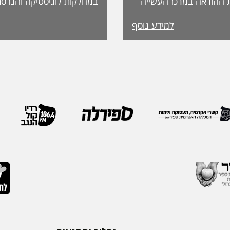
 ההוראה במרכז העשייה
במחלקות לוגיסטיקה והנדסת
נות פדגוגית המותאמת
למידע נוסף
הדיקאנט עומדת אפרת
ה, אשת חינוך ופדגוגיה
International. מה
ה משלושה עשורים
שמעניקה האגודה לחבריה. 
 ובהובלת תהליכי חדשנות.
בשבוע שעבר במהלך הכנס ה
נים את תחום קידום
האגודה, שנערך בברצלונה,
תעמוד בראש דיקאנט
ואנשי מקצוע מובילים מרחבי
 בספיר - מהלך המבטא
IEOM היא אחת האגודות 
ית שמעניקה המכללה
בתחומי הנדסת התעשייה והנ
ויית הלמידה של הסטודנטים
ריירה שלה צברה ניסיון
ה, תקשורת, חדשנות