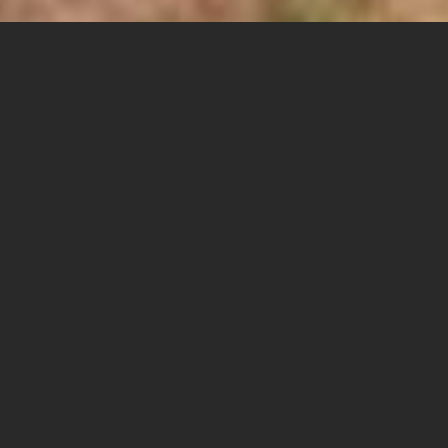
פרויקט בינלאומי בהשתתפות
המחלקה לתקשורת
שבעה סטודנטים וסטודנטיות ממסלול תקשורת שיווקית
ומדיה דיגיטלית, משתתפים בסדנת למידה בינלאומית
בשטוטגארט, גרמניה בהנחיית ראש המחלקה לתקשורת,
ד"ר מוטי גיגי.
סדנה זו מתקיימת במסגרת קורס אקדמי בן 4 נק"ז במחלקה
והיא חלק מפרויקט mission-enterprise, שעוסק בחיבור
אינטר- דיספלינארי בין מחלקות למנהל עסקים (אוניברסיטת
HDM בשטוטגארט), חינוך (מקסיקו), תקשורת (ספיר) והנדסה
(רומניה).