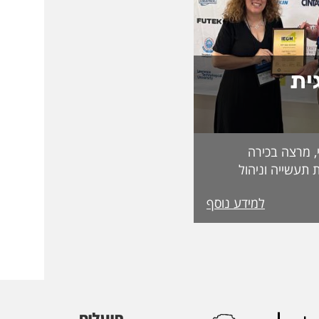
ית
, מרצה בכירה
 תעשייה וניהול
בפקולטה לטכנולוגיה, על קבלת מעמד Fellow
למידע נוסף
מטעם האגודה הבינלאומית IEOM Society
הוקרות הגבוהות ביותר
ההוקרה הוענקה
אירופי התשיעי של
 בהשתתפות חוקרים
 העולם. אגודת
הבינלאומיות הגדולות