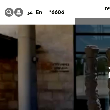
יה
6606*
En
عر