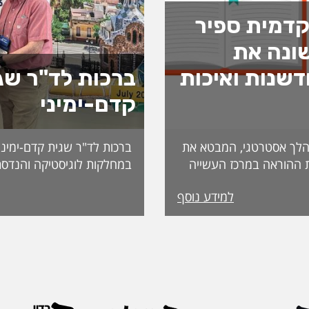
דמית ספיר
ונה את
שנות ואיכות
ברכות לד"ר שג
קדם-ימיני
לך אסטרטגי, המבטא את
ברכות לד"ר שגית קדם-ימיני
 ההוראה במרכז העשייה
במחלקות לוגיסטיקה והנדסת
נות פדגוגית המותאמת
למידע נוסף
הדיקאנט עומדת אפרת
ה, אשת חינוך ופדגוגיה
International. מה
ה משלושה עשורים
שמעניקה האגודה לחבריה. 
 ובהובלת תהליכי חדשנות.
בשבוע שעבר במהלך הכנס ה
נים את תחום קידום
האגודה, שנערך בברצלונה,
תעמוד בראש דיקאנט
ואנשי מקצוע מובילים מרחבי
 בספיר - מהלך המבטא
IEOM היא אחת האגודות 