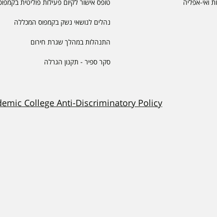
יות ואי-אפליה
טופס אישור לקיום פעילות פוליטית בקמפוס
נהלים לנושאי נשק בקמפוס המכללה
התנהלות במהלך שגרת חירום
סקר ספיר - תקנון הגרלה
demic College Anti-Discriminatory Policy