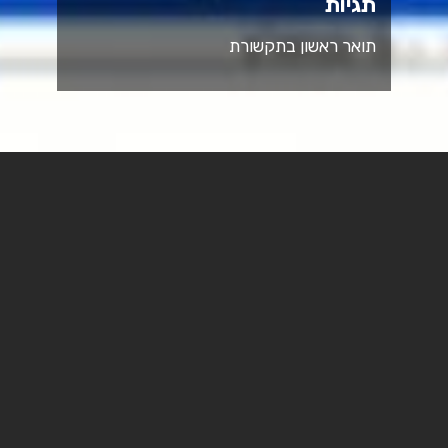
תגיות
תואר ראשון בתקשורת
ד"ר מייק דהאן, מומחה לטכנולוגיה וחברה ומרצה
במחלקות תקשורת ומנהל ומדיניות ציבורית בספיר
, אמר
אתמול ל-Ynet בהתייחס לתקלה העולמית שהשביתה בשעות
הערב את הפלטפורמות של פייסבוק, כולל וואטסאפ
ואינסטגרם: "התקלה העולמית מוכיחה כי יש צורך לפרק את
המונופול של פייסבוק ולהטיל רגולציות על החברה. התקלה
מציפה את השעבוד ואת העוצמה של פייסבוק וכן, מושכת עוד
תשומת לב לחברה, שהיא לא צריכה כרגע".