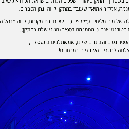
 בשפד"ן - מתקן טיהור השפכים הגדול בישראל, הכירו את שלבי 
מה, אלידור אמויאל שעובד במתקן, ליווה ונתן הסברים.
של מים מליחים ע"ש ציון כהן של חברת מקורות, ליווה מנהל המ
סטודנט שנה ג' מהמגמה בספיר (השני שלנו במתקן).
סטודנטים והבוגרים שלנו, שמשתלבים בתעסוקה,
לחה לבוגרים העתידיים במבחנים!