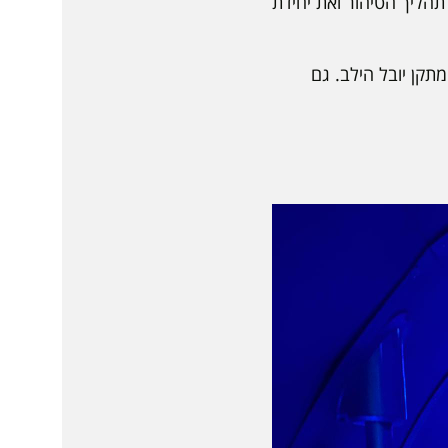
תהליך הטיהור ואת יחידת
תקן יובל הילב. גם