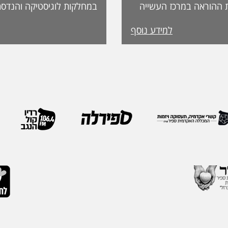
 ההוראה במרכז העשייה
במחלקות לוגיסטיקה והנדסת
נות פדגוגית המותאמת
למידע נוסף
הדיקאנט עומדת אפרת
ה, אשת חינוך ופדגוגיה
International. מה
ה משלושה עשורים
שמעניקה האגודה לחבריה. 
 ובהובלת תהליכי חדשנות.
בשבוע שעבר במהלך הכנס ה
נים את תחום קידום
האגודה, שנערך בברצלונה,
תעמוד בראש דיקאנט
ואנשי מקצוע מובילים מרחבי
 בספיר - מהלך המבטא
IEOM היא אחת האגודות 
ית שמעניקה המכללה
בתחומי הנדסת התעשייה והנ
ויית הלמידה של הסטודנטים
ריירה שלה צברה ניסיון
ה, תקשורת, חדשנות