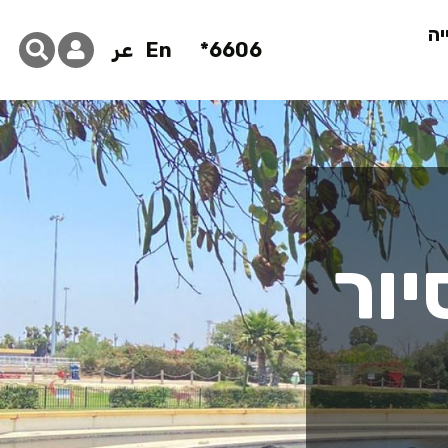
יה
6606*
En
عر
יור