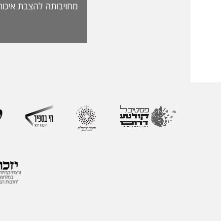
מחויבותה להצבת איכות
האקדמית ולהובלת חדש
לאתגרי העתיד. בראש 
ליברמן, דיקאנית ההורא
בעלת ניסיון של למעל
בהוראה, בפיתוח אקדמי
ליברמן הובילה במשך ש
ההוראה במכללה וכעת 
ההוראה הראשון שהוקם
את החשיבות האסטרטג
למצוינות בהוראה ולחו
והסטודנטיות. לאורך הק
רחב המחבר בין אקדמי
ולמידה דיגיטלית.