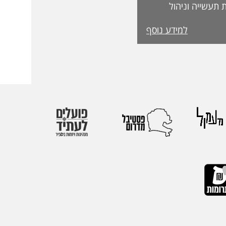
 תעשייה וניהול
בפקולטה לטכנולוגיה, על קבלת מעמד Fellow
למידע נוסף
מטעם האגודה הבינלאומית IEOM Society
הוקרות הגבוהות ביותר
ההוקרה הוענקה
אירופי התשיעי של
 בהשתתפות חוקרים
 העולם. אגודת
הבינלאומיות הגדולות
יהול.