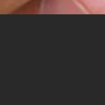
בשל משבר הקורונה, קיבלו בהבנה עובדים בכל
התחומים, מהייטק ועד שחקני כדורגל, את הצורך לקצץ
בשכרם, אבל כשהארגון הביא טאלנטים חדשים
שמרוויחים יותר, הם חשו פגועים. מה ההיגיון מאחורי
הגיוסים ואיך אפשר לבצע אותם בלי לפגוע באמון בין
העובדים להנהלה?
ד"ר רונית נדיב, ראשת המחלקה לניהול המשאב האנושי
ורו"ח אחמד איאד, מרצה בספיר, לוקחים חלק בכתבה של
דוד רוזנטל שפורסמה בוואלה! עסקים ומנסים להסביר.
ד"ר רונית נדיב: "תקופה של חוסר ודאות כלכלית יוצרת עבור