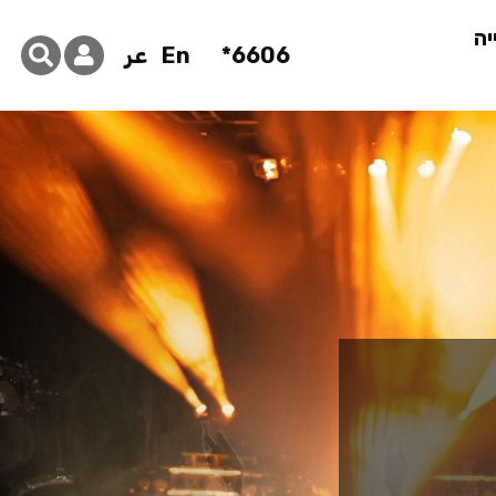
יה
6606*
En
عر