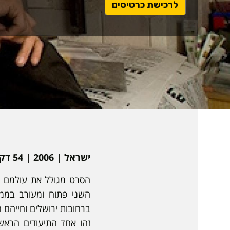
ל
לרכישת כרטיסים
י
נ
ק
ל
ט
ו
פ
ס
ר
י
ישראל | 2006 | 54 דקות | עברית, יידיש, אנגלית | כתוביות באנגלית | תיעודי
ש
ו
הסרט מגולל את עולמם הא
ם
השני פתוח ומעורב בממ
ח
ברחובות ירושלים וחייהם ה
י
זהו אחד התיעודים הראשו