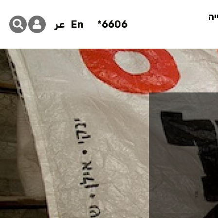
יה
6606*
En
عر