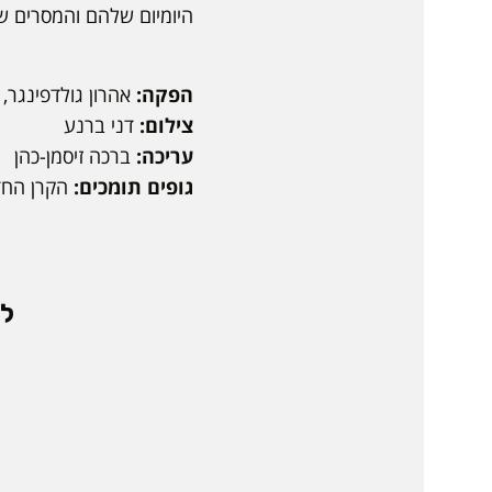
צ
היומיום שלהם והמסרים ש
ו
נ
י
הפקה:
אהרון גולדפינגר, 
צילום:
דני ברנע
עריכה:
ברכה זיסמן-כהן
גופים תומכים:
הקרן החדשה לקול
לא