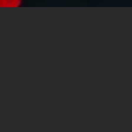
ח"י בספיר - מרכז חדשנות
ויזמות
מרצה: אפרת ליברמן
, מרצה לפילוסופיה, לפרזנטציה
ולתקשורת בן אישית, מכללת ספיר, אוניברסיטת בן גוריון בנגב
ואוניברסיטת אריאל. מנהלת
המעבדה לפסיכולוגיה וחינוך
במרכז ח"י בספיר - חדשנות ויזמות.
הרצאה זו תעסוק במאפייני הפרזנטציה ותציג כלים בנושא
למשתתפים, על מנת שיהפכו לפרזנטורים טובים יותר. נבחן,
הלכה למעשה, מהם העקרונות על פיהם אמור לפעול מי
שמעוניין להעביר את המסר בצורה היעילה והמדויקת ביותר.
ההרצאה תעסוק בנושאים של העברת מסר בעל פה (שפת