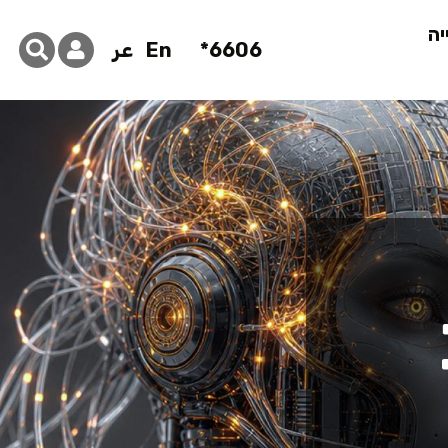
יה
6606*
En
عر