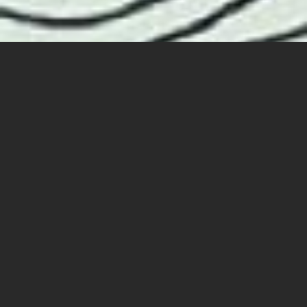
מן הלא-מודע הקולקטיבי
לאחריות מקצועית
09:00 - 08:30 -
התכנסות
09:15 - 09:00 -
ברכות
| Exlab, בניין הספרייה
פרופסור עמרי הרצוג, דיקן מכללת ספיר
ד"ר דברה קלמנוביץ, ראשת המחלקה לטיפול באמנויות
12:15 - 09:15 -
סדנה 1: החיה השומרת, החיה המנחה,