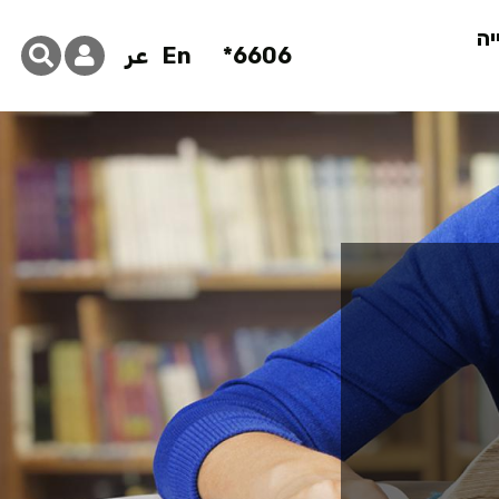
יה
6606*
En
عر