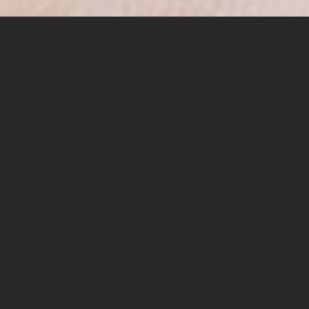
מפגש ייחודי עם מומחיות,
מובילות ומובילי קהילות
דיגיטליות
האם אתם/ן מנהלי/ות קהילות, יזמים/ות דיגיטליים או
פשוט מתעניינים/ות בנושא?
זו ההזדמנות להיפגש עם נשות ואנשי המקצוע המובילים
בארץ ולשמוע תובנות מעשיות ואקדמיות מהשטח.
מה יהיה במפגש?
המפגש יכלול כיבוד קל, 3 הרצאות מעוררות מחשבה והזדמנות
לשיח עם נשות ואנשי מקצוע בתחום.