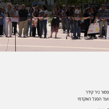
סור ניר קידר
ר ועד הסגל האקדמי