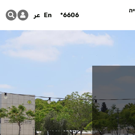
יה
6606*
En
عر