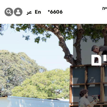
יה
6606*
En
عر
ם