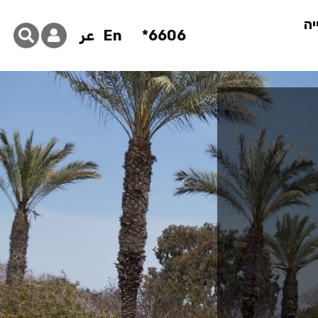
יה
6606*
En
عر