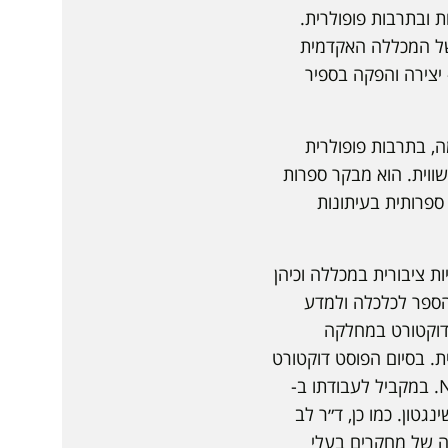
 ובתרבות פופולרית.
של המכללה האקדמית
יצירה והפקה בספיר
ה, בתרבות פופולרית
שווית. הוא מבקר ספרות
 לביקורת ספרותית בעיתונות
ל ומדיניות ציבורית במכללה וכיהן
וקטור מבית הספר לכלכלה ולמדע
ת פוסט-דוקטורט במחלקה
 לבריאות (NIH)בארצות הברית. בסיום הפוסט דוקטורט
עבד כשלוש שנים כיועץ לענייני מדיניות מדע למנהל ה-NIH. במקביל לעבודתו ב-
John בבולטימור ובוושינגטון. כמו כן, ד״ר לב
יה של מחקרים בעלי