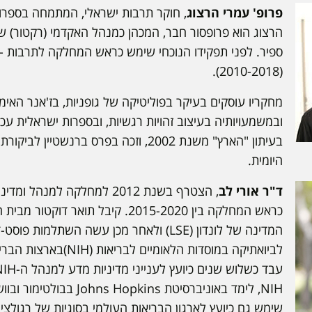
פרופ' עמרי הרצוג
, חוקר תרבות ישראלי, המתמחה בספרות
הרצוג הוא פרופסור חבר, המכהן כמנהל האקדמי (רקטור) 
ספיר. לפני תפקידו הנוכחי שימש כראש המחלקה לתרבות - 
(2010-2018).
מחקריו עוסקים בעיקר בפוליטיקה של גופניות, בז'אנר האימ
ובמשמעויותיה בעיצוב זהויות רגשיות, ובספרות ישראלית עכ
בעיתון "הארץ" משנת 2002, וזכה בפרס ברנשטיין
היומית.
ד"ר אורי לב
, הצטרף בשנת 2012 למחלקה למנה
כראש המחלקה בין 2015-2020. קיבל תואר ד
המדינה של לונדון (LSE) ולאחר מכן עשה השתלמו
לביואתיקה במוסדות הלאומיים
NIH, לימד באוניברסיטת s Hopkins
שימש גם כיועץ לארגון הבריאות העולמי בסוגיות של רגולצ