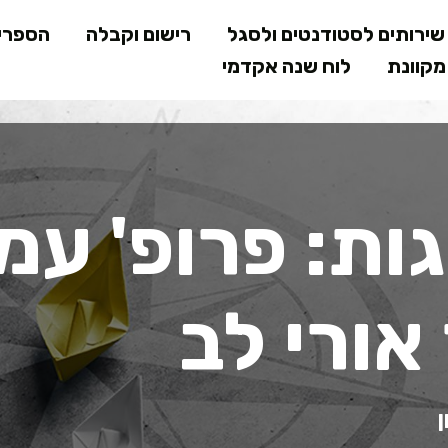
דילוג
ירותים לסטודנטים ולסגל
רישום וקבלה
הספרי
לתוכן
קוונת
לוח שנה אקדמי
המרכזי
ות: פרופ' עמ
אורי לב
ן