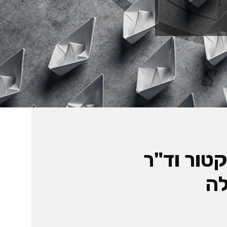
טור וד"ר
לה