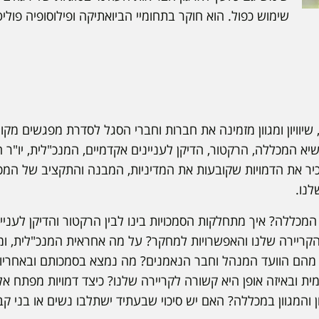
שימוש כפול. הוא חוקר בתחומיי הביואתיקה ופילוסופיה פוליט
 שיוויון ומגוון מזמינה את חברות וחברי הסגל לסדרת מפגשים מקו
א המכללה, הרקטור, הדיקן לעניינים אקדמיים, המנכ"לית, יו"ר 
כיר את הדמויות שקובעות את המדיניות, המבנה והתקציב של המכ
נו.
מכללה? איך מתחלקות הסמכויות בינו לבין הרקטור והדיקן לעניינ
קריירה שלנו והאפשרויות למחקר? על מה אחראית המנכ"לית, ו
הם הוועד המנהל וחבר הנאמנים? מה נמצא בסמכותם ובאחריותם
 ובאיזה אופן היא קשורה לקריירה שלנו? כיצד דמויות מפתח אל
ון והמגוון במכללה? האם יש סיכוי שבעתיד ישתלבו נשים או בני ק