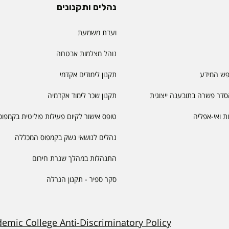
נהלים ותקנונים
ועדת משמעת
נוהל מצלמות אבטחה
פש המידע
תקנון לימודים אקדמי
דר פשרה בתובענה ייצוגית
תקנון שכר לימוד אקדמיה
יות ואי-אפליה
טופס אישור לקיום פעילות פוליטית בקמפוס
נהלים לנושאי נשק בקמפוס המכללה
התנהלות במהלך שגרת חירום
סקר ספיר - תקנון הגרלה
demic College Anti-Discriminatory Policy