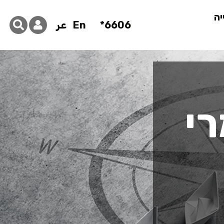
יה
6606*
En
عر
רי