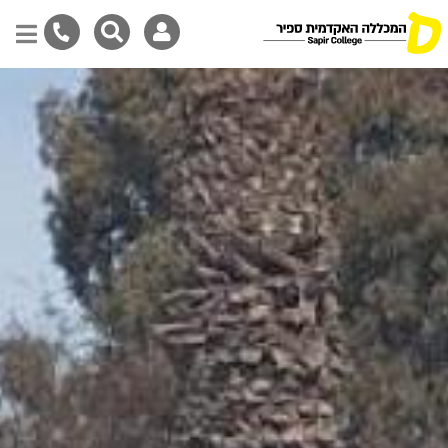
דילוג
לתוכן
המרכזי