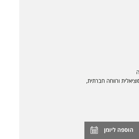
וציאלית ורווחה חברתית,
הוספה ליומן