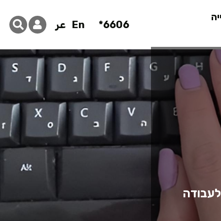
יה
6606*
En
عر
לעבודה