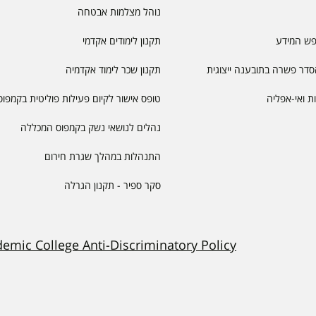
נוהל מצלמות אבטחה
פש המידע
תקנון לימודים אקדמי
דר פשרה בתובענה ייצוגית
תקנון שכר לימוד אקדמיה
יות ואי-אפליה
טופס אישור לקיום פעילות פוליטית בקמפוס
נהלים לנושאי נשק בקמפוס המכללה
התנהלות במהלך שגרת חירום
סקר ספיר - תקנון הגרלה
demic College Anti-Discriminatory Policy