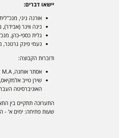
יישאו דברים:
אורנה גיגי, מנכ"לי
נינה ווינר (אבידר),
גלית כספי-כהן, מנכ"
נעמי פינק גרטנר, מ
ודוברות הקבוצה:
אסתר אוחנה, M.A באבחון וטיפול בלקויות למידה, הפקולטה לחינוך, אוניברסיטת חיפה
שירן טייב אלמקיאס,
האוניברסיטה העבר
התערוכה תתקיים בין התאריכים: 25.12.24 
שעות פתיחה: ימים א' - ה', 09:30 - :30