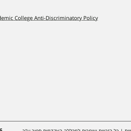
demic College Anti-Discriminatory Policy
*
ות
| כל הזכויות שומרות למכללה האקדמית ספיר ע"ר