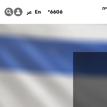
יה
6606*
En
عر