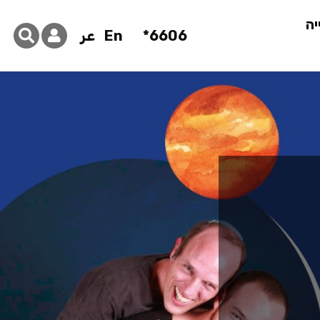
יה
6606*
En
عر