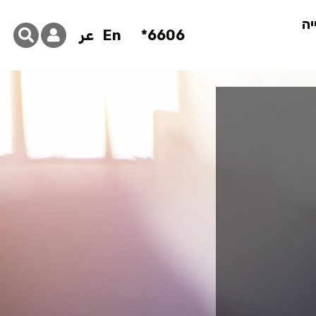
יה
6606*
En
عر