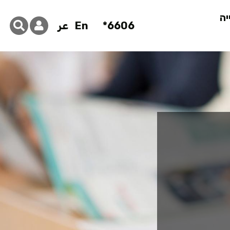
יה
6606*
En
عر