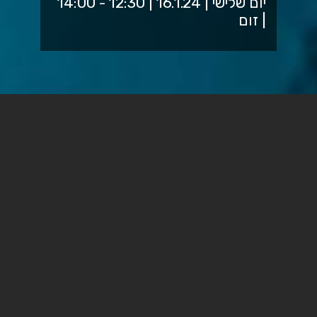
יום שלישי | 16.1.24 | 12:30 - 14:00
| זום
ההתקפה הרצחנית של השביעי באוקטובר, והמלחמה והפינוי
המאסיבי בעקבותיה, גרמו לטראומה קולקטיבית ומציבים
אתגרים מגוונים לכלל האוכלוסייה בישראל. אנשים מבוגרים
עשויים להיות חשופים לפגיעות מיוחדת בסיטואציה הנוכחית,
לנוכח האובדנים והאתגרים שמאפיינים את תהליך ההזדקנות.
מנגד, ההתמודדות הקודמת של אנשים מבוגרים עם אתגרי
חיים עשויה לשכלל את יכולת ההתמודדות שלהם ולחזק את
החוסן שלהם.