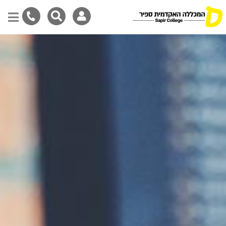
דילוג
לתוכן
המרכזי