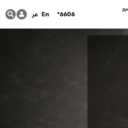
יה
6606*
En
عر