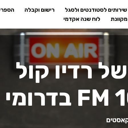
דילוג
ירותים לסטודנטים ולסגל
רישום וקבלה
הספרי
לתוכן
קוונת
לוח שנה אקדמי
המרכזי
של רדיו קול
קאסטים