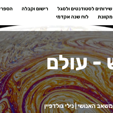
דילוג
ירותים לסטודנטים ולסגל
רישום וקבלה
הספרי
לתוכן
קוונת
לוח שנה אקדמי
המרכזי
- עולם
ב האנושי | נילי גולדפיין