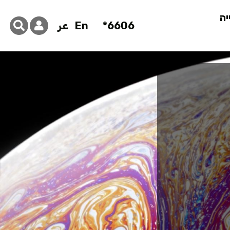
יה
6606*
En
عر