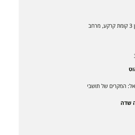
, יו"ר: יערה סדצקי ואיתי בארי - אקסלאב, בניין 3 קומת קרקע, מרחב
וט
ראל: המקרים של תושבי
 שדה