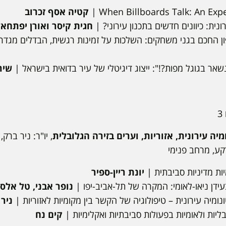
When Billboards Talk: An Expe
|
קטיה אסף זכרוב
ונית: כיוונים חדשים בתכנון עירוני? |
חגית קיסר ואורן יפתחא
ן החכם בגני משחקים: השלכות על זמינות רגשית, הבדלים מגדרי
ר בגוגל מפות?!": ייצוג דיגיטלי של עיר בדואית בישראל |
שיר
יה עירונית, אזוריות, וערים בזירה הגלובלית
, יו"ר: ניר ברק,
יות מדיניות סביבתית |
יונת ריין-ספיר
בעידן ניאו-לאומי: המקרה של תל-אביב-יפו |
נופר אבני, טל אלס
נומיה עירונית – טיפולוגיה של הקשר בין מקומיות לאזוריות |
ניר
ליות ולאומיות בפעולות סביבתיות ואקלימיות |
קים נח