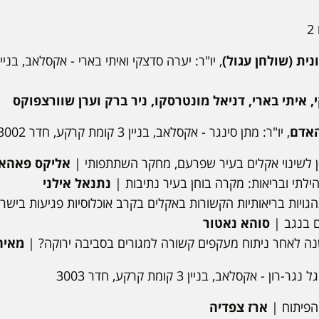
נית (שולחן עגול)
 איתי בארי, דניאל מונטרסקו, ניר ברק וערן שוורצפוקס
האדם
, יו"ר: מתן סינגר - אקסלאב, בניין 3 קומת קרקע, חדר 3002
ן לשינוי אקלים בעיר שפרעם, מחקר השתתפותי |
אליקס פאהא
הילתי ובריאות: מקרה בוחן בעיר נתיבות |
נתנאל אילני
הגויות בריאותיות הקשורות באקלים בקרב אוכלוסיות פגיעות ביש
ם בנגב |
סוהא נאטור
נה לאחר ניתוח מעקפים קשורה למגורים בסביבה ירוקה? |
מאיה
גר-רון - אקסלאב, בניין 3 קומת קרקע, חדר 3003
 הפיתוח |
ארז צפדיה