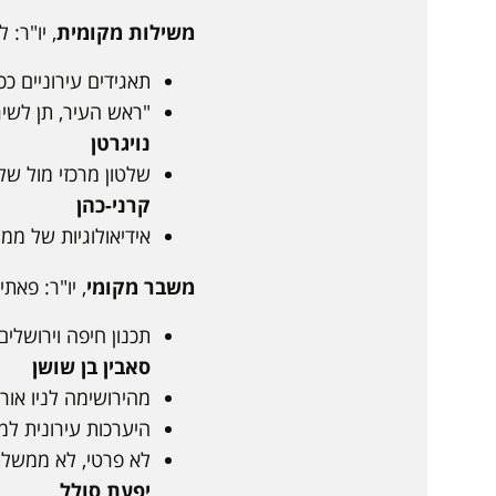
משילות מקומית
, יו"ר: ליהי
תאגידים עירוניים ככ
"ראש העיר, תן לשיר
נויגרטן
שלטון מרכזי מול של
קרני-כהן
אידיאולוגיות של ממ
משבר מקומי
, יו"ר: פאתינה אבר
תכנון חיפה וירושלים, 1954 - 1959: הרס ושיקום העיר הישראלית ההיסטו
סאבין בן שושן
מהירושימה לניו אור
היערכות עירונית ל
לא פרטי, לא ממשלתי:
יפעת סולל