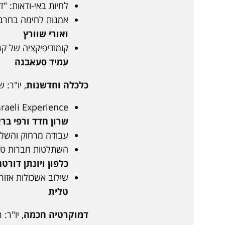
לחיות באי-ודאות: "
אמנות לחימה בחרב פ
ואורי שוורץ
קומודיפיקציה של קר
עמיד סעאבנה
כלכלה וחדשנות
, יו"ר: שי שטרן - ב
aeli Experience |
שרון חדד ורפי בר
עבודה מרחוק והשלכו
השתלטות חברות טכנו
כלפון ויונתן דורט
שילוב אשכולות אזור
טלית
דמוקרטיה חכמה
, יו"ר: רעות 