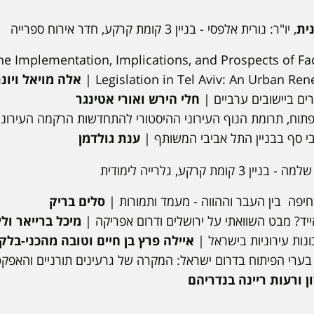
ית
, יו"ר: נורית אלפסי - בניין 3 קומת קרקע, חדר אירוח ספרייה
he Implementation, Implications, and Prospects of F
Legislation in Tel Aviv: An Urban Rene
אלה מויאל ויונ
ים ביישובים ערביים |
חלי הירש ואורי אטינגר
וח, תרומת הנוף העירוני ההיסטורי להתחדשות הרקמה העירונ
בי סף בבניין התל אביבי המשותף |
ענת גולדמן
ין 3 קומת קרקע, גלרייה לימודית
יפה בין העבר וההווה - מעמד ותמורות |
סלים בריק
יד? מבט השוואתי על ירושלים ודרום אפריקה |
מיכל ברייאר ולי
נות עירוניות בישראל |
איילה פרץ בן חיים וטובה מהכני-בלקי
בערי הפיתוח בדרום ישראל: המקרה של גרעינים תורניים והאפק
ן ורעות ריינה בנדריהם