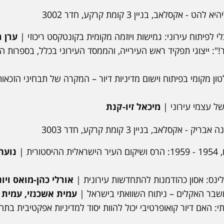
א להט - אקסלאב, בניין 3 קומת קרקע, חדר 3002
לי לפיתוח עירוני: גמישות ויוזמה מקומית בקונטקסט ריכוזי |
ערן ר
!": ייצוגי תפקיד ראש העירייה, והממסד העירוני בכלל, בספרות ה
טון מקומי בפיתוח וישום מדיניות דיור – המקרה של תבחיני הזכאות
של עצמי עירוני |
מיכאל זיו-קנת
יק - אקסלאב, בניין 3 קומת קרקע, חדר 3003
רית |
נועה 
לינס: אסון כהזדמנות להתחדשות עירונית |
אורלי כהן-מואס ויו
משבר האקלים – ניתוח השוואתי בישראל |
עמית אשכנזי, עמית בן
 האם דיור קואופרטיבי יכול להוות יסוד למדיניות אפקטיבית בתחו