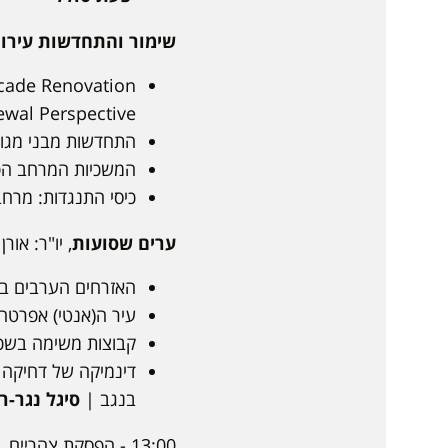
שימור והתחדשות עירונ
acade Renovation
wal Perspective |
התחדשות מבני מגור
המשכיות המרחב הפת
כיסי התנגדות: מרח
ערים שסועות
, יו"ר: אורן שלמה - בני
האזרחים הערבים בח
עיר ה(אנטי) אפרטהי
קבוצות משימה בשכו
דינמיקה של דחיקה 
בנגב |
סיגל נגר-רו
13:00 - הפסקת צהריים