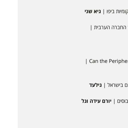
מיות ביפו |
גיא שני
וך החברה הערבית |
Can the Peripher
ם בישראל |
גילעד
וסים |
יורם עידה וגל