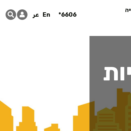
יה
6606*
En
عر
ות