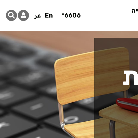
יה
6606*
En
عر
ת