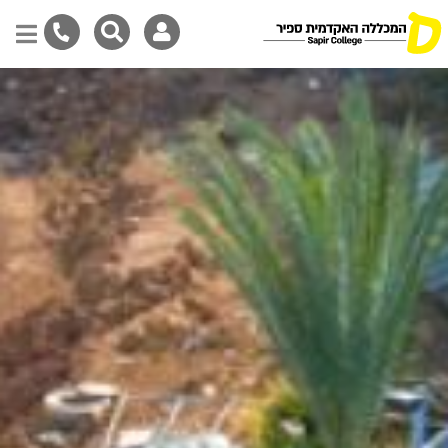
דילוג
לתוכן
המרכזי