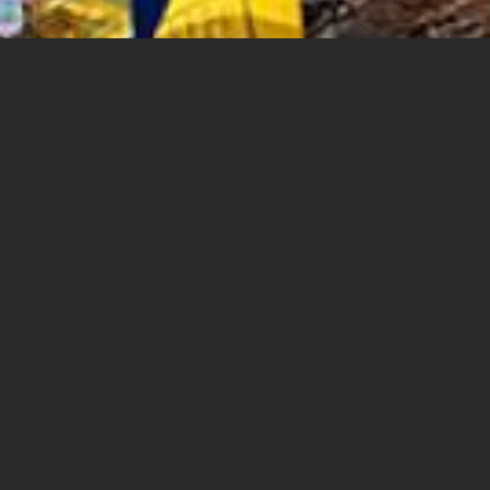
עוספייס - מרחב משותף של בית הספר לעבודה סוציאלית
במכללה האקדמית ספיר
התערבות פסיכולוגית בעקבות
אסון טבע, סופת שלגים ברכס
האנפורנה - נפאל
עם
עידית עוז
, עובדת סוציאלית קלינית, דוקטורנטית בבר
אילן, כיום מנהלת השירות הסוציאלי במחוז חיפה והצפון של
אגף שיקום נכים במשרד הבטחון
הוספה ליומן