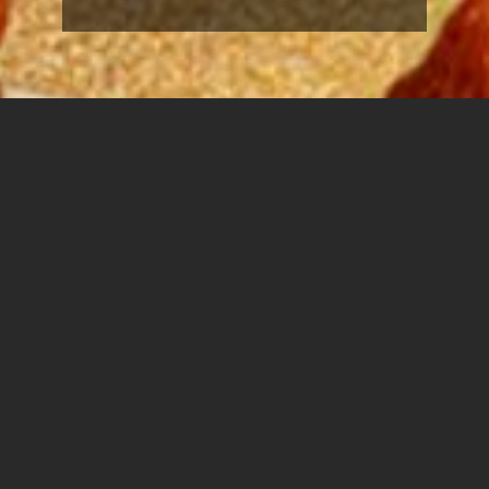
יום ראשון - 18.12 - 16:15 - בניין 2, המכללה הטכנולוגית
(הנדסאים)
* הלכתית - מדליקים נר, שנשאר עד למועד ההדלקה
יום שני - 19.12 - 17:30 - בניין 3, הספרייה האקדמית ע"ש
יונס וסוראיה נזריאן | 18:00 - בניין 1 (קולנוע)
יום שלישי - 20.12 - 17:30 - בניין 8 - בשיתוף מועצת
הסטודנטים והסטודנטיות למשפטים
יום רביעי - 21.12 - 17:30 - בניין 2, המכללה הטכנולוגית
(הנדסאים)