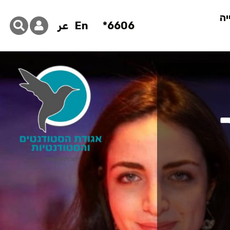
יה
6606*
En
عر