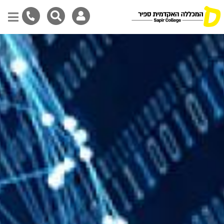
דילוג
לתוכן
המרכזי