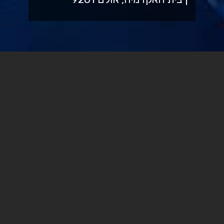
כשעיתונות, טכנולוגיה ודאטה
נפגשים
בשנים האחרונות תחום הדאטה ז'ורנליזם התפתח כפרקטיקה
חדשה בעולם העיתונות. פרקטיקה זו משלבת לראשונה בין
עולמות הדאטה לעולם העיתונות, ומאפשרת יצירת תכנים
עיתונאיים מבוססי נתונים. נתונים, חשוב לומר, תמיד היו חלק
מהסיפור העיתונאי, אלא שבניגוד לעבר, הסיפור העיתונאי
בדאטה ז'ורנליזם נבנה על ידי הנתונים וסביבם כאשר שילוב
של טכנולוגיות חדשות מאפשר ניתוח והצגה של מאגרי נתונים