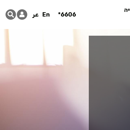
יה
6606*
En
عر