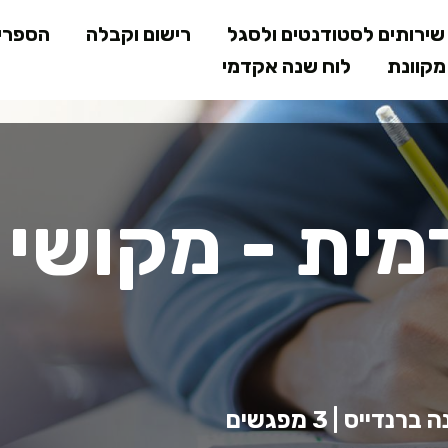
דילוג
ירותים לסטודנטים ולסגל
רישום וקבלה
הספרי
לתוכן
קוונת
לוח שנה אקדמי
המרכזי
ית - מקושי
יס | 3 מפגשים