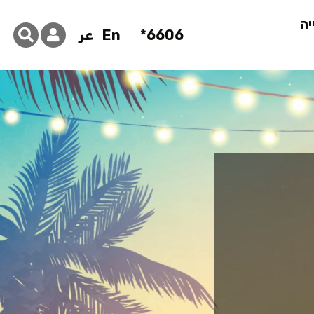
יה
6606*
En
عر