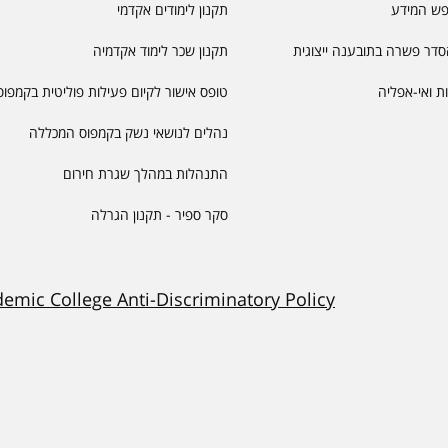
פש המידע
תקנון לימודים אקדמי
דר פשרה בתובענה ייצוגית
תקנון שכר לימוד אקדמיה
יות ואי-אפליה
טופס אישור לקיום פעילות פוליטית בקמפוס
נהלים לנושאי נשק בקמפוס המכללה
התנהלות במהלך שגרת חירום
סקר ספיר - תקנון הגרלה
demic College Anti-Discriminatory Policy