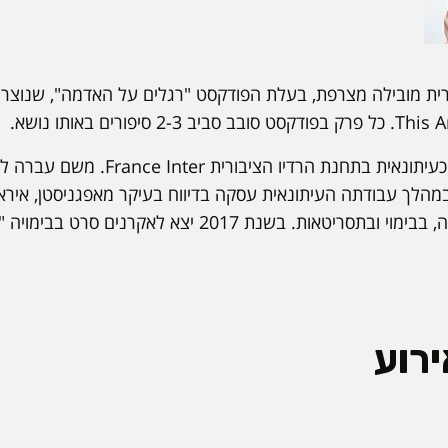
רית מובילה מצרפת, בעלת הפודקסט "רגלים על האדמה", שנוצ
קרונלנד החלה את דרכה כעיתונאית בתחנת ה
ר France-Culture. במהלך עבודתה העיתונאית עסקה בדיווח בעיקר מאפגניסטן, אי
קולנוענית, ועוסקת בכתיבה, בבימוי ובתסריטאות. בשנת 2017 יצא 
רוע