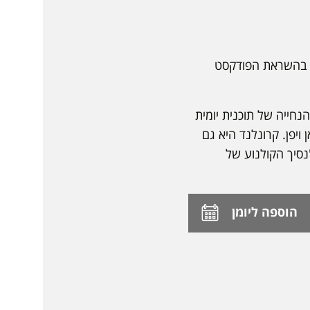
ר בהשראת הפודקסט
רדיו הציבורית France Inter. משם עברה להנחייה של תוכנית יומית
ראן ויפן. קרונלנד היא גם
לאקרנים סרט בבימויה "נסיך הקולנוע של
הוספה ליומן