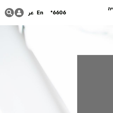
יה
6606*
En
عر