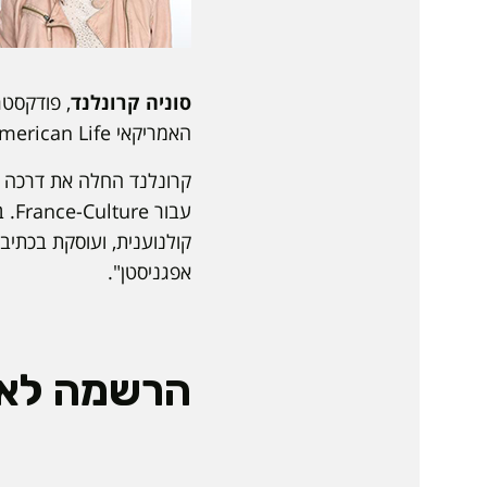
סוניה קרונלנד
, פודקסט
האמריקאי This American Life. כל פרק בפודקסט סובב סביב 2-3 סיפורים באותו נושא.
עבו
אפגניסטן".
הרשמה לאי