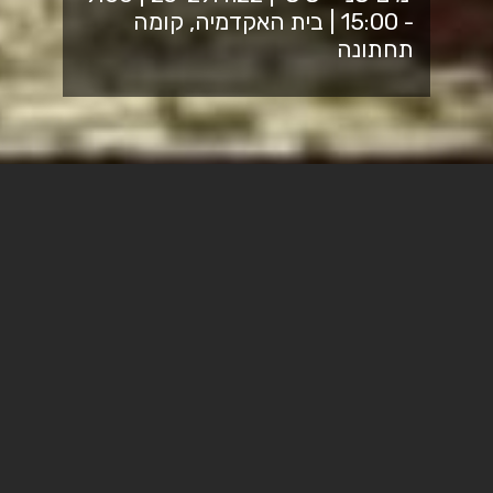
- 15:00 | בית האקדמיה, קומה
תחתונה
תערוכת "מרד של תקווה" מציינת את יום הזיכרון לשואה
ולגבורה מתוך חיבור עמוק לתוכן של יהדות, ציונות, מרד
וגבורה, דרך קטעי תמונות סרטים ועדויות.
בתערוכה מספר פרקים, המציגים את סיפור השואה ואת סיפור
העם היהודי בתקופה שקדמה לה: הזרמים השונים באירופה
טרום המלחמה, כיצד התנהגו היהודים בסביבתם, לדוגמה
תנועת הבונד, התפתחות האורתודוקסיה, והתפתחות התנועה