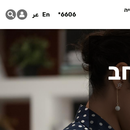
יה
6606*
En
عر
חב