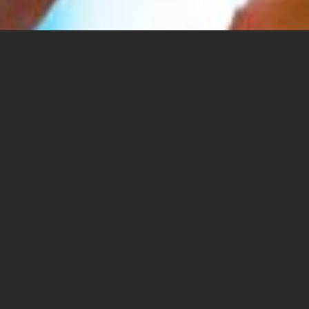
ערב סטדאפ חגיגי ואפטר פארטי,
עם מתן פרץ ו-DJ Little Rose
- די-ג'יי נועה רוזמן
עם פתיחת התא ליוצאים במכללה האקדמית ספיר