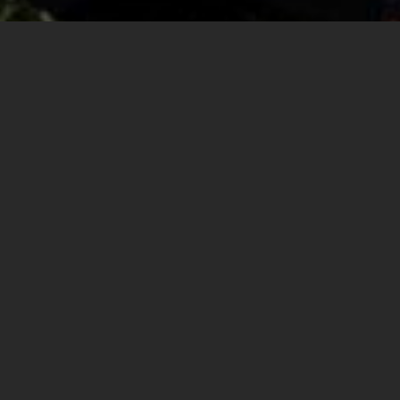
למה כדאי להשתתף ביום הפתוח?
הנחה בדמי רישום לנרשמים ביום הפתוח.
הזדמנות להיפגש אישית עם מרצים וראשי מסלולים
ולשמוע על תכניות הלימודים.
ייעוץ אישי בתחומים רבים כמו: בחירת מסלול, תנאי
קבלה, תכניות מיוחדות, מלגות וסיוע כלכלי, דיור,
תעסוקה, נגישות, זכויות סטודנט, ועוד.
תוכלו להתרשם מקרוב מהאווירה המיוחדת, הצעירה,
התוססת ולהיפגש עם סטודנטים ובוגרים.
אפשרות לסייר ולבקר ברחבי הקמפוס הירוק, להתרשם
מהמעבדות, הכיתות, הציוד, המסעדות ובתי הקפה, מרכז
הספורט ומגוון השירותים האיכותיים שאנו מציעים