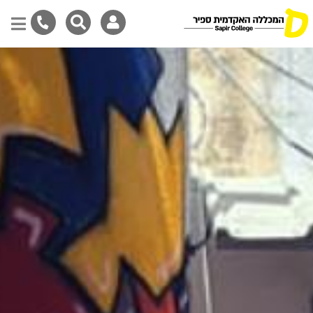
דילוג
לתוכן
המרכזי