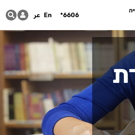
יה
6606*
En
عر
ת