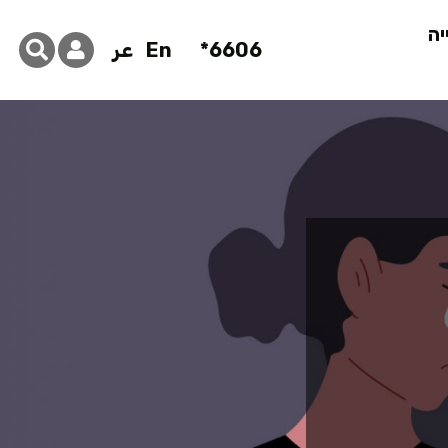
יה
6606*
En
عر