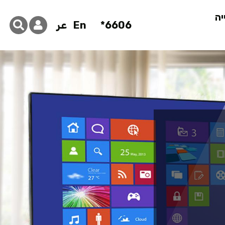
יה
6606*
En
عر