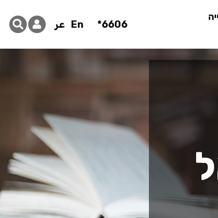
יה
6606*
En
عر
ל