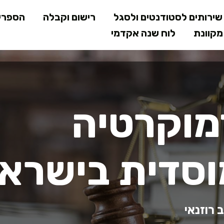
דילוג
ירותים לסטודנטים ולסגל
רישום וקבלה
הספרי
לתוכן
קוונת
לוח שנה אקדמי
המרכזי
דמוקרטיה
וסדית בישרא
 רוזנאי