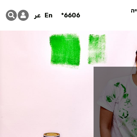
יה
6606*
En
عر