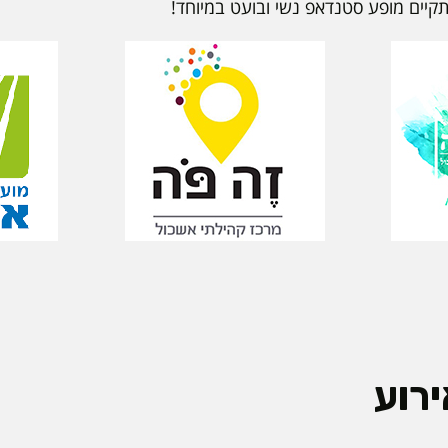
קיים מופע סטנדאפ נשי ובועט במיוחד!
רוע