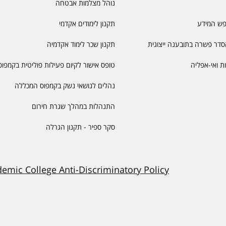
נוהל מצלמות אבטחה
פש המידע
תקנון לימודים אקדמי
דר פשרה בתובענה ייצוגית
תקנון שכר לימוד אקדמיה
יות ואי-אפליה
טופס אישור לקיום פעילות פוליטית בקמפוס
נהלים לנושאי נשק בקמפוס המכללה
התנהלות במהלך שגרת חירום
סקר ספיר - תקנון הגרלה
demic College Anti-Discriminatory Policy